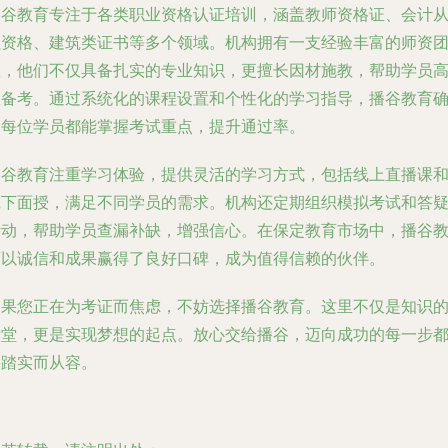
播谷教育专注于各类职业资格认证培训，涵盖教师资格证、会计
业资格、建筑类证书等多个领域。机构拥有一支经验丰富的师资
队，他们不仅具备扎实的专业知识，更擅长因材施教，帮助学员
效备考。通过系统化的课程设置和个性化的学习指导，播谷教育
保每位学员都能掌握考试重点，提升通过率。
播谷教育注重学习体验，提供灵活的学习方式，包括线上直播课
线下面授，满足不同学员的需求。机构还定期组织模拟考试和答
活动，帮助学员查漏补缺，增强信心。在保定教育市场中，播谷
育以诚信和成果赢得了良好口碑，成为值得信赖的伙伴。
如果您正在为考证而焦虑，不妨选择播谷教育。这里不仅是知识
殿堂，更是实现梦想的起点。放心交给播谷，迈向成功的每一步
将踏实而从容。