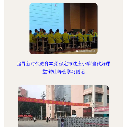
追寻新时代教育本源 保定市沈庄小学“当代好课
堂”钟山峰会学习侧记