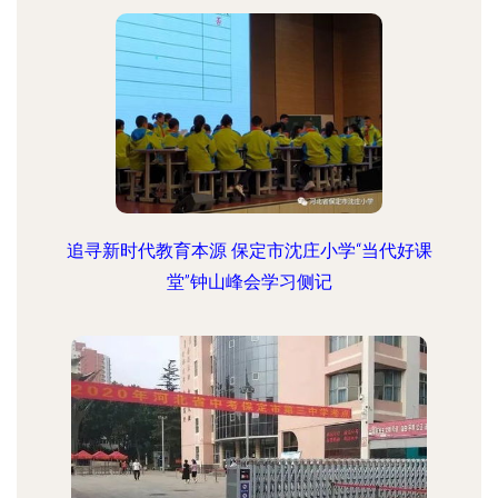
追寻新时代教育本源 保定市沈庄小学“当代好课
堂”钟山峰会学习侧记